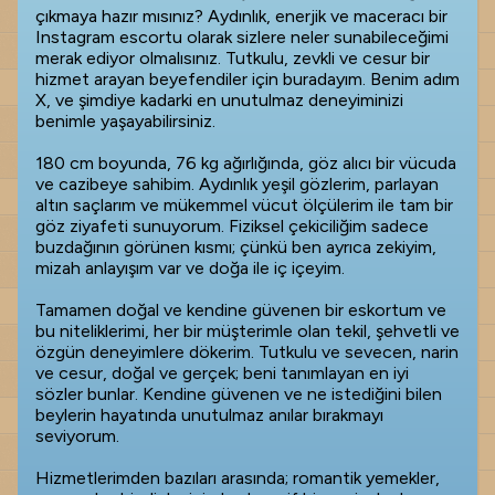
çıkmaya hazır mısınız? Aydınlık, enerjik ve maceracı bir
Instagram escortu olarak sizlere neler sunabileceğimi
merak ediyor olmalısınız. Tutkulu, zevkli ve cesur bir
hizmet arayan beyefendiler için buradayım. Benim adım
X, ve şimdiye kadarki en unutulmaz deneyiminizi
benimle yaşayabilirsiniz.
180 cm boyunda, 76 kg ağırlığında, göz alıcı bir vücuda
ve cazibeye sahibim. Aydınlık yeşil gözlerim, parlayan
altın saçlarım ve mükemmel vücut ölçülerim ile tam bir
göz ziyafeti sunuyorum. Fiziksel çekiciliğim sadece
buzdağının görünen kısmı; çünkü ben ayrıca zekiyim,
mizah anlayışım var ve doğa ile iç içeyim.
Tamamen doğal ve kendine güvenen bir eskortum ve
bu niteliklerimi, her bir müşterimle olan tekil, şehvetli ve
özgün deneyimlere dökerim. Tutkulu ve sevecen, narin
ve cesur, doğal ve gerçek; beni tanımlayan en iyi
sözler bunlar. Kendine güvenen ve ne istediğini bilen
beylerin hayatında unutulmaz anılar bırakmayı
seviyorum.
Hizmetlerimden bazıları arasında; romantik yemekler,