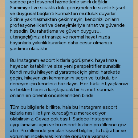
sadece profesyonel hizmetlerle sınırlı değildir.
Samimiyet ve sıcaklık dolu görüşmelerde sizinle kişisel
ve duygusal bağlantı kurmaktan mutluluk duyarlar.
Sizinle yakınlaşmaktan çekinmeyin, kendinizi onların
profesyonellikleri ve deneyimleriyle rahat ve güvende
hissedin. Bu rahatlama ve güven duygusu,
utangaçlığınızı atmanıza ve normal hayatınızda
bayanlarla yakınlık kurarken daha cesur olmanıza
yardımcı olacaktır.
Bu Instagram escort kızlarla görüşmek, hayatınıza
heyecan katabilir ve size yeni perspektifler sunabilir.
Kendi mutlu hikayenizi yaratmak için şimdi harekete
geçin, hikayenizin kahramanını seçin ve tutkulu bir
deneyim için kendinizi hazırlayın. Her türlü ihtiyaçlarınızı
ve beklentilerinizi karşılayacak bir hizmet sunmak
onların en önemli önceliklerinden biridir.
Tüm bu bilgilerle birlikte, hala bu Instagram escort
kızlarla nasıl iletişim kuracağınızı merak ediyor
olabilirsiniz. Cevap çok basit: Sadece Instagram
uygulamasını açın ve bu escort kızların profillerine göz
atın. Profillerinde yer alan kişisel bilgiler, fotoğraflar ve
yorumları inceliyarak, kiminle görüşme yapmak