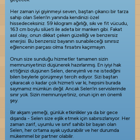
Her zaman iyi giyinmeyi seven, baştan çıkarıcı bir tarza
sahip olan Selen'in yanında kendinizi özel
hissedeceksiniz. 59 kilogram ağırlığı, sıkı ve fit vücudu,
163 cm boylu silüeti ile adeta bir manken gibi. Fakat
asıl olay, onun dikkat çeken güzelliği ve benzersiz
enerjisi. Bu benzersiz bayanın sunabileceği sınırsız
eğlencenin parçası olma fırsatını kaçırmayın.
Onun size sunduğu hizmetler tamamen sizin
memnuniyetinizi düşünerek hazırlanmış. En iyiyi hak
ettiğinizi düşünen Selen, deneyimli ve ne istediğini
bilen beylerle görüşmeyi tercih ediyor. Sizi baştan
çıkaracak o kadar çok hizmeti var ki, hepsini burada
saymamız mümkün değil. Ancak Selen'in servislerinde
sınır yok. Sizin memnuniyetiniz, onun için en önemli
şey.
Bir akşam yemeği, günlük etkinlikler ya da bir gece
dışarıda - Selen size eşlik etmek için sabırsızlanıyor. Her
zaman zarif, uyumlu ve sınıf sahibi bir bayan olan
Selen, her ortama ayak uydurabilir ve her durumda
mükemmel bir partner olabilir.