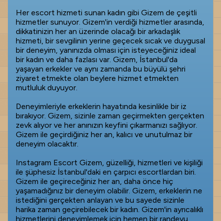
Her escort hizmeti sunan kadın gibi Gizem de çeşitli
hizmetler sunuyor. Gizem'in verdiği hizmetler arasında,
dikkatinizin her an üzerinde olacağı bir arkadaşlık
hizmeti, bir sevgilinin yerine geçecek sıcak ve duygusal
bir deneyim, yanınızda olması için isteyeceğiniz ideal
bir kadın ve daha fazlası var. Gizem, İstanbul'da
yaşayan erkekler ve aynı zamanda bu büyülü şehri
ziyaret etmekte olan beylere hizmet etmekten
mutluluk duyuyor.
Deneyimleriyle erkeklerin hayatında kesinlikle bir iz
bırakıyor. Gizem, sizinle zaman geçirmekten gerçekten
zevk alıyor ve her anınızın keyfini çıkarmanızı sağlıyor.
Gizem ile geçirdiğiniz her an, kalıcı ve unutulmaz bir
deneyim olacaktır.
Instagram Escort Gizem, güzelliği, hizmetleri ve kişiliği
ile şüphesiz İstanbul'daki en çarpıcı escortlardan biri.
Gizem ile geçireceğiniz her an, daha önce hiç
yaşamadığınız bir deneyim olabilir. Gizem, erkeklerin ne
istediğini gerçekten anlayan ve bu sayede sizinle
harika zaman geçirebilecek bir kadın. Gizem'in ayrıcalıklı
hizmetlerini deneyimlemek için hemen bir randevu