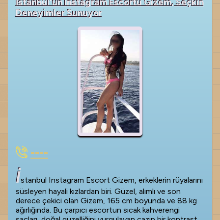
İstanbul'un Instagram Escortu Gizem, Seçkin
Deneyimler Sunuyor
----
İ
stanbul Instagram Escort Gizem, erkeklerin rüyalarını
süsleyen hayali kızlardan biri. Güzel, alımlı ve son
derece çekici olan Gizem, 165 cm boyunda ve 88 kg
ağırlığında. Bu çarpıcı escortun sıcak kahverengi
saçları, doğal güzelliğini vurgulayan cazip bir kontrast