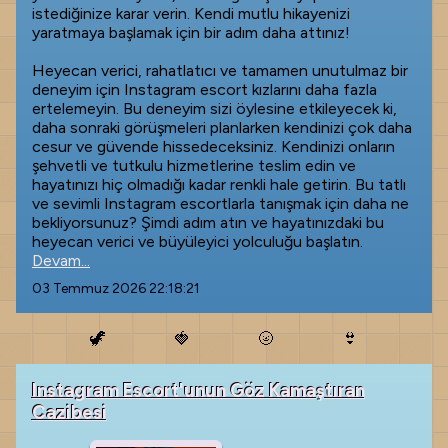
istediğinize karar verin. Kendi mutlu hikayenizi
yaratmaya başlamak için bir adım daha attınız!
Heyecan verici, rahatlatıcı ve tamamen unutulmaz bir
deneyim için Instagram escort kızlarını daha fazla
ertelemeyin. Bu deneyim sizi öylesine etkileyecek ki,
daha sonraki görüşmeleri planlarken kendinizi çok daha
cesur ve güvende hissedeceksiniz. Kendinizi onların
şehvetli ve tutkulu hizmetlerine teslim edin ve
hayatınızı hiç olmadığı kadar renkli hale getirin. Bu tatlı
ve sevimli Instagram escortlarla tanışmak için daha ne
bekliyorsunuz? Şimdi adım atın ve hayatınızdaki bu
heyecan verici ve büyüleyici yolculuğu başlatın.
Devam...
03 Temmuz 2026 22:18:21
🦖
🍓
🌝
👙
Instagram Escort'unun Göz Kamaştıran
Cazibesi