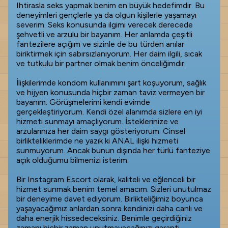
Ihtirasla seks yapmak benim en büyük hedefimdir. Bu
deneyimleri gençlerle ya da olgun kişilerle yaşamayı
severim. Seks konusunda ilgimi verecek derecede
şehvetli ve arzulu bir bayanım. Her anlamda çeşitli
fantezilere açığım ve sizinle de bu türden anılar
biriktirmek için sabırsızlanıyorum. Her daim ilgili, sıcak
ve tutkulu bir partner olmak benim önceliğimdir.
İlişkilerimde kondom kullanımını şart koşuyorum, sağlık
ve hijyen konusunda hiçbir zaman taviz vermeyen bir
bayanım. Görüşmelerimi kendi evimde
gerçekleştiriyorum. Kendi özel alanımda sizlere en iyi
hizmeti sunmayı amaçlıyorum. İsteklerinize ve
arzularınıza her daim saygı gösteriyorum. Cinsel
birlikteliklerimde ne yazık ki ANAL ilişki hizmeti
sunmuyorum. Ancak bunun dışında her türlü fanteziye
açık olduğumu bilmenizi isterim.
Bir Instagram Escort olarak, kaliteli ve eğlenceli bir
hizmet sunmak benim temel amacım. Sizleri unutulmaz
bir deneyime davet ediyorum. Birlikteliğimiz boyunca
yaşayacağımız anlardan sonra kendinizi daha canlı ve
daha enerjik hissedeceksiniz. Benimle geçirdiğiniz
zamanı hiçbir zaman unutmayacağınızı garanti