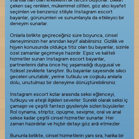
çeken saç renkleri, mükemmel ciltleri, göz alıcı kıyafet
seçimleri ve benzersiz stiliyle Instagram escort
bayanlar, görünümleri ve sunumlarıyla da etkileyici bir
deneyim sunarlar.
Onlarla birlikte geçireceğiniz süre boyunca, cinsel
deneyiminizin her anından keyif alabilirsiniz. Gizlilik ve
hijyen konusunda oldukça titiz olan bu bayanlar, sizinle
özel zamanlar geçirmeye hazırdır. Eşsiz ve kaliteli
hizmetler sunan Instagram escort bayanlar,
partnerlerini daha önce hiç yaşamadığı duygusal ve
fiziksel zevklerle tanıştırır. Bu bayanlar sayesinde sıkıcı
geceleri unutabilir, yerine tutkulu ve coşkulu anılarla
dolu, unutulmaz bir deneyime dönüştürebilirsiniz.
Instagram escort kızlar arasında seksi eğlenceyi,
tutkuyu ve ateşli ilişkileri severler. Sürekli olarak seksi iç
çamaşırı ve çeşitli fantezi giysileriyle sizleri büyülerler.
Rol oynama, striptiz, öpüşme, sevişme, oral ve anal
sekse kadar çeşitli cinsel hizmetler sunarlar. Her
zaman hazırdırlar ve hiçbir detayı göz ardı etmezler.
Bununla birlikte, cinsel hizmetlerin yanı sıra, harika bir