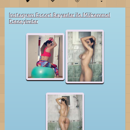
🦖
🍓
🌝
👙
Instagram Escort Bayanlar ile Mükemmel
Deneyimler