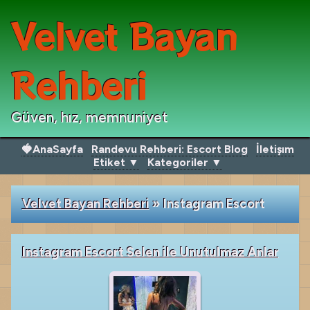
Velvet Bayan
Rehberi
Güven, hız, memnuniyet
🍓AnaSayfa
Randevu Rehberi: Escort Blog
İletişım
Etiket ▼
Kategoriler ▼
Velvet Bayan Rehberi
»
Instagram Escort
Instagram Escort Selen ile Unutulmaz Anlar