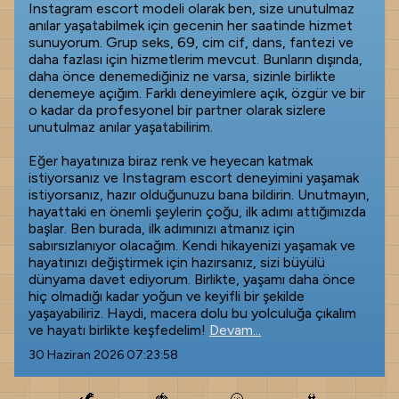
Instagram escort modeli olarak ben, size unutulmaz
anılar yaşatabilmek için gecenin her saatinde hizmet
sunuyorum. Grup seks, 69, cim cif, dans, fantezi ve
daha fazlası için hizmetlerim mevcut. Bunların dışında,
daha önce denemediğiniz ne varsa, sizinle birlikte
denemeye açığım. Farklı deneyimlere açık, özgür ve bir
o kadar da profesyonel bir partner olarak sizlere
unutulmaz anılar yaşatabilirim.
Eğer hayatınıza biraz renk ve heyecan katmak
istiyorsanız ve Instagram escort deneyimini yaşamak
istiyorsanız, hazır olduğunuzu bana bildirin. Unutmayın,
hayattaki en önemli şeylerin çoğu, ilk adımı attığımızda
başlar. Ben burada, ilk adımınızı atmanız için
sabırsızlanıyor olacağım. Kendi hikayenizi yaşamak ve
hayatınızı değiştirmek için hazırsanız, sizi büyülü
dünyama davet ediyorum. Birlikte, yaşamı daha önce
hiç olmadığı kadar yoğun ve keyifli bir şekilde
yaşayabiliriz. Haydi, macera dolu bu yolculuğa çıkalım
ve hayatı birlikte keşfedelim!
Devam...
30 Haziran 2026 07:23:58