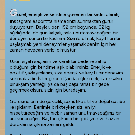
G
üzel, enerjik ve kendine güvenen bir kadın olarak,
Instagram escort'ta hizmetinizi sunmaktan gurur
duyuyorum. Beyler, ben 152 cm boyunda, 62 kg
ağırlığında, dolgun kalçalı, asla unutamayacağınız bir
deneyim sunan bir kadınım. Sizinle olmak, keyifli anıları
paylaşmak, yeni deneyimler yaşamak benim için her
zaman heyecan verici olmuştur.
Uzun siyah saçlarım ve kıvrak bir bedene sahip
olduğum için kendime aşık olabilirsiniz. Enerjik ve
pozitif yaklaşımlarım, size enerjik ve keyifli bir deneyim
sunmaktadır. İster gece dışarıda eğlenmek, ister sakin
bir akşam yemeği, ya da baş başa rahat bir gece
geçirmek olsun, sizin için buradayım.
Görüşmelerimde çekicilik, sofistike stil ve doğal cazibe
ile ışıldarım. Benimle birlikteyken sizi en iyi
hissettireceğim ve hiçbir zaman unutmayacağınız bir
anı sunacağım. Baştan çıkarıcı bir görüşme ve hazzın
doruklarına çıkma zamanı geldi.