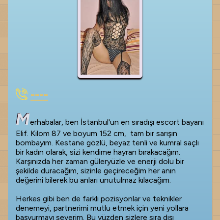
----
M
erhabalar, ben İstanbul'un en sıradışı escort bayanı
Elif. Kilom 87 ve boyum 152 cm, tam bir sarışın
bombayım. Kestane gözlü, beyaz tenli ve kumral saçlı
bir kadın olarak, sizi kendime hayran bırakacağım.
Karşınızda her zaman güleryüzle ve enerji dolu bir
şekilde duracağım, sizinle geçireceğim her anın
değerini bilerek bu anları unutulmaz kılacağım.
Herkes gibi ben de farklı pozisyonlar ve teknikler
denemeyi, partnerimi mutlu etmek için yeni yollara
başvurmayı severim. Bu yüzden sizlere sıra dışı