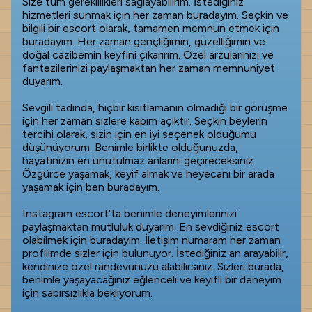
Size tüm gereklilikleri sağlayabilirim. İstediğiniz
hizmetleri sunmak için her zaman buradayım. Seçkin ve
bilgili bir escort olarak, tamamen memnun etmek için
buradayım. Her zaman gençliğimin, güzelliğimin ve
doğal cazibemin keyfini çıkarırım. Özel arzularınızı ve
fantezilerinizi paylaşmaktan her zaman memnuniyet
duyarım.
Sevgili tadında, hiçbir kısıtlamanın olmadığı bir görüşme
için her zaman sizlere kapım açıktır. Seçkin beylerin
tercihi olarak, sizin için en iyi seçenek olduğumu
düşünüyorum. Benimle birlikte olduğunuzda,
hayatınızın en unutulmaz anlarını geçireceksiniz.
Özgürce yaşamak, keyif almak ve heyecanı bir arada
yaşamak için ben buradayım.
Instagram escort'ta benimle deneyimlerinizi
paylaşmaktan mutluluk duyarım. En sevdiğiniz escort
olabilmek için buradayım. İletişim numaram her zaman
profilimde sizler için bulunuyor. İstediğiniz an arayabilir,
kendinize özel randevunuzu alabilirsiniz. Sizleri burada,
benimle yaşayacağınız eğlenceli ve keyifli bir deneyim
için sabırsızlıkla bekliyorum.