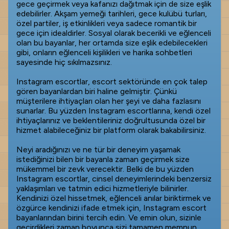
gece geçirmek veya kafanızı dağıtmak için de size eşlik
edebilirler. Akşam yemeği tarihleri, gece kulübü turları,
özel partiler, iş etkinlikleri veya sadece romantik bir
gece için idealdirler. Sosyal olarak becerikli ve eğlenceli
olan bu bayanlar, her ortamda size eşlik edebilecekleri
gibi, onların eğlenceli kişilikleri ve harika sohbetleri
sayesinde hiç sıkılmazsınız.
Instagram escortlar, escort sektöründe en çok talep
gören bayanlardan biri haline gelmiştir. Çünkü
müşterilere ihtiyaçları olan her şeyi ve daha fazlasını
sunarlar. Bu yüzden Instagram escortlarına, kendi özel
ihtiyaçlarınız ve beklentileriniz doğrultusunda özel bir
hizmet alabileceğiniz bir platform olarak bakabilirsiniz.
Neyi aradığınızı ve ne tür bir deneyim yaşamak
istediğinizi bilen bir bayanla zaman geçirmek size
mükemmel bir zevk verecektir. Belki de bu yüzden
Instagram escortlar, cinsel deneyimlerindeki benzersiz
yaklaşımları ve tatmin edici hizmetleriyle bilinirler.
Kendinizi özel hissetmek, eğlenceli anılar biriktirmek ve
özgürce kendinizi ifade etmek için, Instagram escort
bayanlarından birini tercih edin. Ve emin olun, sizinle
geçirdikleri zaman boyunca sizi tamamen memnun