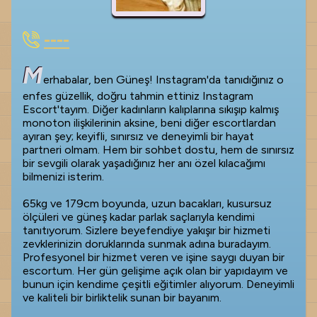
----
M
erhabalar, ben Güneş! Instagram'da tanıdığınız o
enfes güzellik, doğru tahmin ettiniz Instagram
Escort'tayım. Diğer kadınların kalıplarına sıkışıp kalmış
monoton ilişkilerinin aksine, beni diğer escortlardan
ayıran şey; keyifli, sınırsız ve deneyimli bir hayat
partneri olmam. Hem bir sohbet dostu, hem de sınırsız
bir sevgili olarak yaşadığınız her anı özel kılacağımı
bilmenizi isterim.
65kg ve 179cm boyunda, uzun bacakları, kusursuz
ölçüleri ve güneş kadar parlak saçlarıyla kendimi
tanıtıyorum. Sizlere beyefendiye yakışır bir hizmeti
zevklerinizin doruklarında sunmak adına buradayım.
Profesyonel bir hizmet veren ve işine saygı duyan bir
escortum. Her gün gelişime açık olan bir yapıdayım ve
bunun için kendime çeşitli eğitimler alıyorum. Deneyimli
ve kaliteli bir birliktelik sunan bir bayanım.