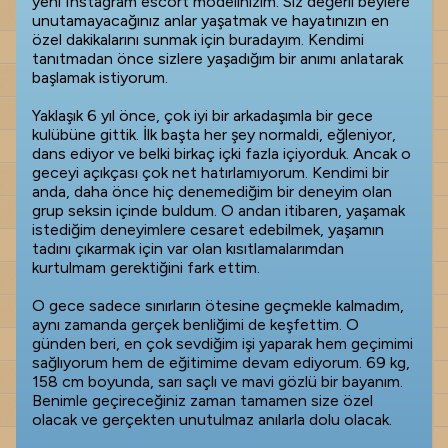
yeni Instagram escort modelinizim. Siz değerli beylere
unutamayacağınız anlar yaşatmak ve hayatınızın en
özel dakikalarını sunmak için buradayım. Kendimi
tanıtmadan önce sizlere yaşadığım bir anımı anlatarak
başlamak istiyorum.
Yaklaşık 6 yıl önce, çok iyi bir arkadaşımla bir gece
kulübüne gittik. İlk başta her şey normaldi, eğleniyor,
dans ediyor ve belki birkaç içki fazla içiyorduk. Ancak o
geceyi açıkçası çok net hatırlamıyorum. Kendimi bir
anda, daha önce hiç denemediğim bir deneyim olan
grup seksin içinde buldum. O andan itibaren, yaşamak
istediğim deneyimlere cesaret edebilmek, yaşamın
tadını çıkarmak için var olan kısıtlamalarımdan
kurtulmam gerektiğini fark ettim.
O gece sadece sınırların ötesine geçmekle kalmadım,
aynı zamanda gerçek benliğimi de keşfettim. O
günden beri, en çok sevdiğim işi yaparak hem geçimimi
sağlıyorum hem de eğitimime devam ediyorum. 69 kg,
158 cm boyunda, sarı saçlı ve mavi gözlü bir bayanım.
Benimle geçireceğiniz zaman tamamen size özel
olacak ve gerçekten unutulmaz anılarla dolu olacak.