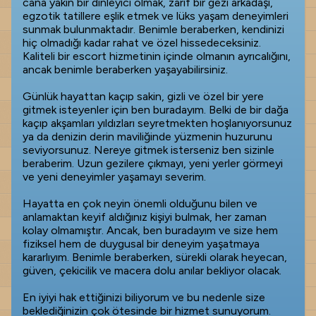
cana yakın bir dinleyici olmak, zarif bir gezi arkadaşı,
egzotik tatillere eşlik etmek ve lüks yaşam deneyimleri
sunmak bulunmaktadır. Benimle beraberken, kendinizi
hiç olmadığı kadar rahat ve özel hissedeceksiniz.
Kaliteli bir escort hizmetinin içinde olmanın ayrıcalığını,
ancak benimle beraberken yaşayabilirsiniz.
Günlük hayattan kaçıp sakin, gizli ve özel bir yere
gitmek isteyenler için ben buradayım. Belki de bir dağa
kaçıp akşamları yıldızları seyretmekten hoşlanıyorsunuz
ya da denizin derin maviliğinde yüzmenin huzurunu
seviyorsunuz. Nereye gitmek isterseniz ben sizinle
beraberim. Uzun gezilere çıkmayı, yeni yerler görmeyi
ve yeni deneyimler yaşamayı severim.
Hayatta en çok neyin önemli olduğunu bilen ve
anlamaktan keyif aldığınız kişiyi bulmak, her zaman
kolay olmamıştır. Ancak, ben buradayım ve size hem
fiziksel hem de duygusal bir deneyim yaşatmaya
kararlıyım. Benimle beraberken, sürekli olarak heyecan,
güven, çekicilik ve macera dolu anılar bekliyor olacak.
En iyiyi hak ettiğinizi biliyorum ve bu nedenle size
beklediğinizin çok ötesinde bir hizmet sunuyorum.