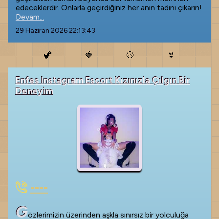
edeceklerdir. Onlarla geçirdiğiniz her anın tadını çıkarın!
Devam...
29 Haziran 2026 22:13:43
🦖
🍓
🌝
👙
Enfes Instagram Escort Kızınızla Çılgın Bir
Deneyim
----
G
özlerimizin üzerinden aşkla sınırsız bir yolculuğa