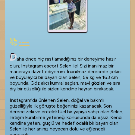
----
D
aha önce hiç rastlamadığınız bir deneyime hazır
olun; Instagram escort Selen ile! Sizi inanılmaz bir
maceraya davet ediyorum. İnanılmaz derecede çekici
ve büyüleyici bir bayan olan Selen, 59 kg ve 163 cm
boyunda. Göz alıcı kumral saçları, mavi gözleri ve sıra
dışı bir güzelliği ile sizleri kendine hayran bırakacak.
Instagram'da ünlenen Selen, doğal ve bakımlı
güzelliğiyle ilk görüşte beğeninizi kazanacak. Son
derece zeki ve entelektüel bir yapıya sahip olan Selen,
iletişim kurabilme yeteneği konusunda da eşsiz. Kendi
kendine yeten, güçlü ve hedef odaklı bir bayan olan
Selen ile her anınız heyecan dolu ve eğlenceli
geçecek.