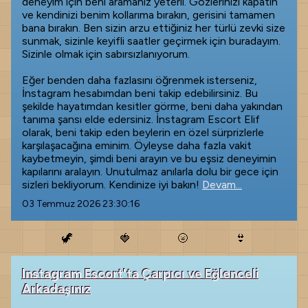
deneyim için beni aramanız yeterli. Gözlerinizi kapatın
ve kendinizi benim kollarıma bırakın, gerisini tamamen
bana bırakın. Ben sizin arzu ettiğiniz her türlü zevki size
sunmak, sizinle keyifli saatler geçirmek için buradayım.
Sizinle olmak için sabırsızlanıyorum.
Eğer benden daha fazlasını öğrenmek isterseniz,
İnstagram hesabımdan beni takip edebilirsiniz. Bu
şekilde hayatımdan kesitler görme, beni daha yakından
tanıma şansı elde edersiniz. İnstagram Escort Elif
olarak, beni takip eden beylerin en özel sürprizlerle
karşılaşacağına eminim. Öyleyse daha fazla vakit
kaybetmeyin, şimdi beni arayın ve bu eşsiz deneyimin
kapılarını aralayın. Unutulmaz anılarla dolu bir gece için
sizleri bekliyorum. Kendinize iyi bakın!
Devam...
03 Temmuz 2026 23:30:16
🦖
🍓
🌝
👙
Instagram Escort'ta Çarpıcı ve Eğlenceli
Arkadaşınız