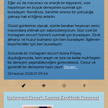
Eğer siz de maceracı ve enerjik bir kişiyseniz, size
hayatınızın en büyük deneyimini sunmak için
buradayım. Kendinize, benimle sınırsız bir yolculuğa
çıkmayı hak ettiğinizi anlatın.
Güzel günlerimiz olacak, sizinle beraber heyecan verici
maceralara atılmak için sabırsızlanıyorum. Size özel bir
Instagram escort hizmeti sunmak için buradayım. Zevk
almanız ve huzur bulmanız için ben buradayım. İlgilenen
beyefendiler için ben buradayım.
Sonunda bir Instagram escort kızına ihtiyaç
duyduğunuzda, beni arayın ve size ne kadar muhteşem
bir deneyim yaşatabileceğimi göreceksiniz. Cesur ve
güvenilir bir deneyime hazır olun!
Devam...
26 Haziran 2026 21:09:44
🦖
🍓
🌝
👙
Instagram Escort: Sınırsız Zevklerin Prensesi