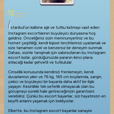
----
İ
stanbul’un kalbine aşk ve tutku katmayı vaat eden
Instagram escortlarının büyüleyici dünyasına hoş
geldiniz. Önceliğimiz sizin memnuniyetiniz ve bu
hizmet çeşitliliği, kendi kişisel tercihlerinizi uyarlamak ve
size tamamen özel ve benzersiz bir deneyim sunmak.
Dahası, sizinle tanışmak için sabırsızlanan bu Instagram
escort kızlar, gördüğünüzde paranın ikinci plana
atılacağı kadar şehvetli ve tutkulular.
Cinsellik konusunda kendinizi frenlemeyin, kendi
duvarlarınızı yıkın ve 76 kg, 165 cm boylarında, sarışın,
çekici ve büyüleyici bir bayanla daha aktif bir ilişki
yaşayın. Kesinlikle tek seferlik olmayacak olan bu
görüşmeyi sürekli hale getireceğinizin garantisini
verebiliriz. Çünkü bu escort bayanlar, sizi hayatınızın en
keyifli anlarını yaşamak için bekliyorlar.
Elbette, bu Instagram escort bayanlar sanayisi