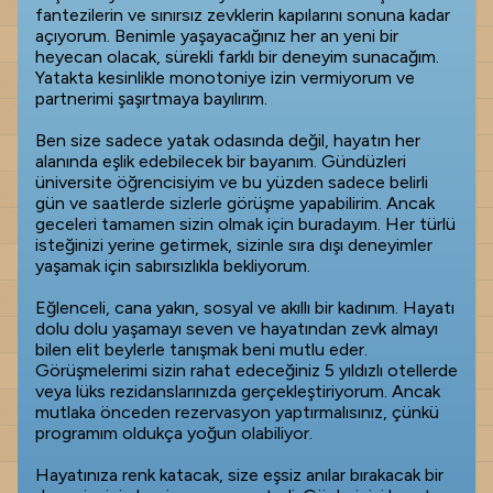
fantezilerin ve sınırsız zevklerin kapılarını sonuna kadar
açıyorum. Benimle yaşayacağınız her an yeni bir
heyecan olacak, sürekli farklı bir deneyim sunacağım.
Yatakta kesinlikle monotoniye izin vermiyorum ve
partnerimi şaşırtmaya bayılırım.
Ben size sadece yatak odasında değil, hayatın her
alanında eşlik edebilecek bir bayanım. Gündüzleri
üniversite öğrencisiyim ve bu yüzden sadece belirli
gün ve saatlerde sizlerle görüşme yapabilirim. Ancak
geceleri tamamen sizin olmak için buradayım. Her türlü
isteğinizi yerine getirmek, sizinle sıra dışı deneyimler
yaşamak için sabırsızlıkla bekliyorum.
Eğlenceli, cana yakın, sosyal ve akıllı bir kadınım. Hayatı
dolu dolu yaşamayı seven ve hayatından zevk almayı
bilen elit beylerle tanışmak beni mutlu eder.
Görüşmelerimi sizin rahat edeceğiniz 5 yıldızlı otellerde
veya lüks rezidanslarınızda gerçekleştiriyorum. Ancak
mutlaka önceden rezervasyon yaptırmalısınız, çünkü
programım oldukça yoğun olabiliyor.
Hayatınıza renk katacak, size eşsiz anılar bırakacak bir