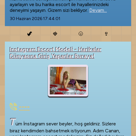
ayarlayın ve bu harika escort ile hayallerinizdeki
deneyimi yaşayın. Gizem sizi bekliyor.
Devam...
30 Haziran 2026 17:44:01
🦖
🍓
🌝
👙
Instagram Escort Modeli - Harikalar
Dünyasına Giriş Yapanlar Buraya!
----
T
üm İnstagram sever beyler, hoş geldiniz. Sizlere
biraz kendimden bahsetmek istiyorum. Adım Canan,