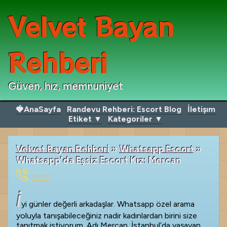
Velvet Bayan
Rehberi
Güven, hız, memnuniyet
🍓AnaSayfa
Randevu Rehberi: Escort Blog
İletişım
Etiket ▼
Kategoriler ▼
Velvet Bayan Rehberi
»
Whatsapp Escort
»
Whatsapp'da Eşsiz Escort Kız: Mercan
----
İ
yi günler değerli arkadaşlar. Whatsapp özel arama
yoluyla tanışabileceğiniz nadir kadınlardan birini size
tanıtmak istiyorum. Adı Mercan. İstanbul’da yaşayan