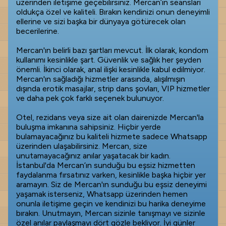
üzerinden iletişime geçebilirsiniz. Mercan’ın seansları
oldukça özel ve kaliteli. Bırakın kendinizi onun deneyimli
ellerine ve sizi başka bir dünyaya götürecek olan
becerilerine.
Mercan'ın belirli bazı şartları mevcut. İlk olarak, kondom
kullanımı kesinlikle şart. Güvenlik ve sağlık her şeyden
önemli. İkinci olarak, anal ilişki kesinlikle kabul edilmiyor.
Mercan'ın sağladığı hizmetler arasında, alışılmışın
dışında erotik masajlar, strip dans şovları, VIP hizmetler
ve daha pek çok farklı seçenek bulunuyor.
Otel, rezidans veya size ait olan dairenizde Mercan'la
buluşma imkanına sahipsiniz. Hiçbir yerde
bulamayacağınız bu kaliteli hizmete sadece Whatsapp
üzerinden ulaşabilirsiniz. Mercan, size
unutamayacağınız anılar yaşatacak bir kadın.
İstanbul'da Mercan’ın sunduğu bu eşsiz hizmetten
faydalanma fırsatınız varken, kesinlikle başka hiçbir yer
aramayın. Siz de Mercan'ın sunduğu bu eşsiz deneyimi
yaşamak isterseniz, Whatsapp üzerinden hemen
onunla iletişime geçin ve kendinizi bu harika deneyime
bırakın. Unutmayın, Mercan sizinle tanışmayı ve sizinle
özel anılar paylaşmayı dört gözle bekliyor. İyi günler