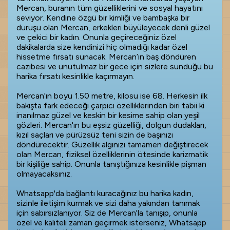
Mercan, buranın tüm güzelliklerini ve sosyal hayatını
seviyor. Kendine özgü bir kimliği ve bambaşka bir
duruşu olan Mercan, erkekleri büyüleyecek denli güzel
ve çekici bir kadın. Onunla geçireceğiniz özel
dakikalarda size kendinizi hiç olmadığı kadar özel
hissetme fırsatı sunacak. Mercan’ın baş döndüren
cazibesi ve unutulmaz bir gece için sizlere sunduğu bu
harika fırsatı kesinlikle kaçırmayın.
Mercan'ın boyu 1.50 metre, kilosu ise 68. Herkesin ilk
bakışta fark edeceği çarpıcı özelliklerinden biri tabii ki
inanılmaz güzel ve keskin bir kesime sahip olan yeşil
gözleri. Mercan'ın bu eşsiz güzelliği, dolgun dudakları,
kızıl saçları ve pürüzsüz teni sizin de başınızı
döndürecektir. Güzellik algınızı tamamen değiştirecek
olan Mercan, fiziksel özelliklerinin ötesinde karizmatik
bir kişiliğe sahip. Onunla tanıştığınıza kesinlikle pişman
olmayacaksınız.
Whatsapp'da bağlantı kuracağınız bu harika kadın,
sizinle iletişim kurmak ve sizi daha yakından tanımak
için sabırsızlanıyor. Siz de Mercan'la tanışıp, onunla
özel ve kaliteli zaman geçirmek isterseniz, Whatsapp