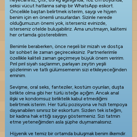
seksi vücut hatlarına sahip bir WhatsApp eskort.
Öncelikle baştan belirtmek isterim, saygı ve hijyen
benim için en önemli unsurlardan. Sizinle nerede
olduğumuzun önemi yok, isterseniz evinizde,
isterseniz otelde buluşabiliriz. Ama unutmayın, kalitemi
her ortamda gösterebilirim.
Benimle beraberken, önce neşeli bir mizah ve dostça
bir sohbet ile zaman geçireceksiniz. Partnerlerimle
özellikle kaliteli zaman geçirmeye büyük önem veririm.
Pırıl pırıl siyah saçlarımın, parlayan zeytin yeşili
gözlerimin ve tatlı gülümsemenin sizi etkileyeceğinden
eminim.
Sevişme, oral seks, fanteziler, kostüm oyunları, duşta
birlikte olma gibi her türlü isteğe açığım. Ancak anal
ilişki ve kondomsuz birliktelik kabul etmediğimi
belirtmek isterim. Her türlü pozisyona ve hızlı tempoya
dayanabilen sınırsız bir eskortum. Sizden tek isteğim,
bir kadına hak ettiği saygıyı göstermeniz. Sizi tatmin
etme yeteneğimden asla şüphe duymamalısınız.
Hijyenik ve temiz bir ortamda buluşmak benim ilkemdir.