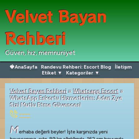
Velvet Bayan
Rehberi
Güven, hız, memnuniyet
🍓AnaSayfa
Randevu Rehberi: Escort Blog
İletişım
Etiket ▼
Kategoriler ▼
Velvet Bayan Rehberi
»
Whatsapp Escort
»
WhatsApp Eskortu Hizmetlerim: Adan Zye
Sizi Mutlu Etme Güvencesi
----
M
erhaba değerli beyler! İşte karşınızda yeni
heyecanınız, çıtır, 89 kg ağırlığında, 162 cm boyunda,