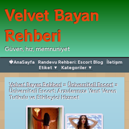
Velvet Bayan
Rehberi
Güven, hız, memnuniyet
🍓AnaSayfa
Randevu Rehberi: Escort Blog
İletişım
Etiket ▼
Kategoriler ▼
Velvet Bayan Rehberi
»
Üniversiteli Escort
»
Üniversiteli Escort: Arzularınıza Yanıt Veren
Tutkulu ve Etkileyici Hizmet