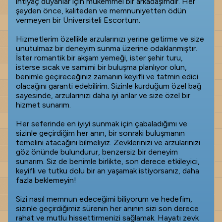
ihtiyaç duyanlar için mükemmel bir arkadaşımdır. Her
şeyden önce, kaliteden ve memnuniyetten ödün
vermeyen bir Üniversiteli Escortum.
Hizmetlerim özellikle arzularınızı yerine getirme ve size
unutulmaz bir deneyim sunma üzerine odaklanmıştır.
İster romantik bir akşam yemeği, ister şehir turu,
isterse sıcak ve samimi bir buluşma planlıyor olun,
benimle geçireceğiniz zamanın keyifli ve tatmin edici
olacağını garanti edebilirim. Sizinle kurduğum özel bağ
sayesinde, arzularınızı daha iyi anlar ve size özel bir
hizmet sunarım.
Her seferinde en iyiyi sunmak için çabaladığımı ve
sizinle geçirdiğim her anın, bir sonraki buluşmanın
temelini atacağını bilmeliyiz. Zevklerinizi ve arzularınızı
göz önünde bulundurur, benzersiz bir deneyim
sunarım. Siz de benimle birlikte, son derece etkileyici,
keyifli ve tutku dolu bir an yaşamak istiyorsanız, daha
fazla beklemeyin!
Sizi nasıl memnun edeceğimi biliyorum ve hedefim,
sizinle geçirdiğimiz sürenin her anının sizi son derece
rahat ve mutlu hissettirmenizi sağlamak. Hayatı zevk