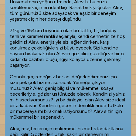
Üniversitenin yoğun ritminde, Alev tutkunuzu
körüklemek için en ideal kişi. Rahat bir kişiliği olan Alev,
tüm gününüzü size adayacak ve eşsiz bir deneyim
yaşatmak için her detayı düşündü.
71kg ve 154cm boyunda olan bu tatlı çıtır, buğday
tenli ve karamel renkli saçlarıyla, kendi cennetinize hoş
geldiniz! Alev, enerjisiyle sizi eğlendirirken, karşı
konulmaz çekiciliğiyle sizi büyüleyecek. Sizi kendine
hayran bırakacak olan Alev'in göz alıcı güzelliği ve bir o
kadar da cazibeli oluşu, ilgiyi kolayca üzerine çekmeyi
başarıyor.
Onunla geçireceğiniz her anı değerlendirmeniz için
size pek çok hizmet sunacak. Yemeğe çıkıyor
musunuz? Alev, geniş bilgisi ve mükemmel sosyal
becerileriyle, gözler üstünüzde olacak. Kendinizi yalnız
mı hissediyorsunuz? İyi bir dinleyici olan Alev size ideal
bir arkadaştır. Kendinizi gecenin derinliklerinde tutkulu
bir maceraya mı bırakmak istiyorsunuz? Alev sizin için
mükemmel bir seçenektir.
Alev, müşterileri için mükemmel hizmet standartlarına
bağlı kalır. Gözlerden uzak, sakin bir deneyim mi