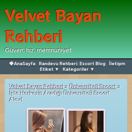
Velvet Bayan
Rehberi
Güven, hız, memnuniyet
🍓AnaSayfa
Randevu Rehberi: Escort Blog
İletişım
Etiket ▼
Kategoriler ▼
Velvet Bayan Rehberi
»
Üniversiteli Escort
»
İşte Herkesin Aradığı Üniversiteli Escort
Alev!