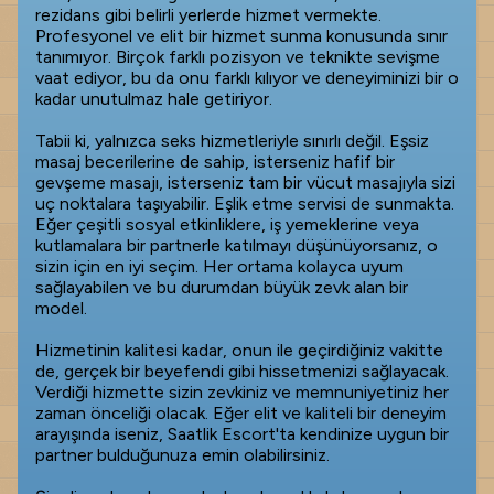
rezidans gibi belirli yerlerde hizmet vermekte.
Profesyonel ve elit bir hizmet sunma konusunda sınır
tanımıyor. Birçok farklı pozisyon ve teknikte sevişme
vaat ediyor, bu da onu farklı kılıyor ve deneyiminizi bir o
kadar unutulmaz hale getiriyor.
Tabii ki, yalnızca seks hizmetleriyle sınırlı değil. Eşsiz
masaj becerilerine de sahip, isterseniz hafif bir
gevşeme masajı, isterseniz tam bir vücut masajıyla sizi
uç noktalara taşıyabilir. Eşlik etme servisi de sunmakta.
Eğer çeşitli sosyal etkinliklere, iş yemeklerine veya
kutlamalara bir partnerle katılmayı düşünüyorsanız, o
sizin için en iyi seçim. Her ortama kolayca uyum
sağlayabilen ve bu durumdan büyük zevk alan bir
model.
Hizmetinin kalitesi kadar, onun ile geçirdiğiniz vakitte
de, gerçek bir beyefendi gibi hissetmenizi sağlayacak.
Verdiği hizmette sizin zevkiniz ve memnuniyetiniz her
zaman önceliği olacak. Eğer elit ve kaliteli bir deneyim
arayışında iseniz, Saatlik Escort'ta kendinize uygun bir
partner bulduğunuza emin olabilirsiniz.