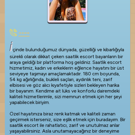
----
İ
çinde bulunduğumuz dünyada, güzelliği ve kibarlığıyla
sürekli olarak dikkat çeken saatlik escort bayanların bir
araya geldiği bir platforma hoş geldiniz. Saatlik escort
hizmetimiz, kadın ve erkeklerin eğlence hayatını bir üst
seviyeye taşımayı amaçlamaktadır. 180 cm boyunda,
54 kg ağırlığında, bukleli saçları, aydınlık teni, zarif
elbisesi ve göz alıcı kıyafetiyle sizleri bekleyen harika
bir bayanım. Kendime ait lüks ve konforlu dairemdeki
kaliteli hizmetlerimle, sizi memnun etmek için her şeyi
yapabilecek biriyim.
Özel hayatınıza biraz renk katmak ve kaliteli zaman
geçirmek isterseniz, size eşlik etmek için buradayım. Bir
saatlik escort ile rahatlatıcı, zarif ve unutulmaz anlar
yaşayabilirsiniz. Asla unutamayacağınız bir deneyime