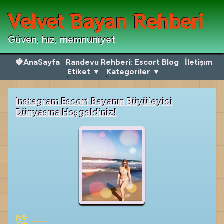
Velvet Bayan Rehberi
Güven, hız, memnuniyet
🍓AnaSayfa
Randevu Rehberi: Escort Blog
İletişım
Etiket ▼
Kategoriler ▼
Instagram Escort Bayanın Büyüleyici
Dünyasına Hoşgeldiniz!
----