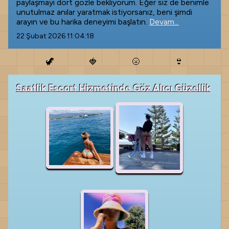
paylaşmayı dört gözle bekliyorum. Eğer siz de benimle
unutulmaz anılar yaratmak istiyorsanız, beni şimdi
arayın ve bu harika deneyimi başlatın.
Devam...
22 Şubat 2026 11:04:18
🦖
🍓
🌝
👙
Saatlik Escort Hizmetinde Göz Alıcı Güzellik