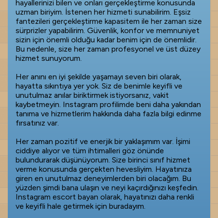
hayallerinizi bilen ve onları gerçekleştirme konusunda
uzman biriyim. İstenen her hizmeti sunabilirim. Eşsiz
fantezileri gerçekleştirme kapasitem ile her zaman size
sürprizler yapabilirim. Güvenlik, konfor ve memnuniyet
sizin için önemli olduğu kadar benim için de önemlidir.
Bu nedenle, size her zaman profesyonel ve üst düzey
hizmet sunuyorum.
Her anını en iyi şekilde yaşamayı seven biri olarak,
hayatta sıkıntıya yer yok. Siz de benimle keyifli ve
unutulmaz anılar biriktirmek istiyorsanız, vakit
kaybetmeyin. Instagram profilimde beni daha yakından
tanıma ve hizmetlerim hakkında daha fazla bilgi edinme
fırsatınız var.
Her zaman pozitif ve enerjik bir yaklaşımım var. İşimi
ciddiye alıyor ve tüm ihtimalleri göz önünde
bulundurarak düşünüyorum. Size birinci sınıf hizmet
verme konusunda gerçekten hevesliyim. Hayatınıza
giren en unutulmaz deneyimlerden biri olacağım. Bu
yüzden şimdi bana ulaşın ve neyi kaçırdığınızı keşfedin.
Instagram escort bayan olarak, hayatınızı daha renkli
ve keyifli hale getirmek için buradayım.