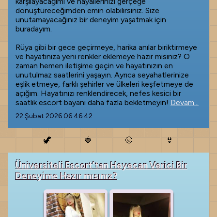
karşılayacağımı ve hayallerinizi gerçeğe
dönüştüreceğimden emin olabilirsiniz. Size
unutamayacağınız bir deneyim yaşatmak için
buradayım.
Rüya gibi bir gece geçirmeye, harika anılar biriktirmeye
ve hayatınıza yeni renkler eklemeye hazır mısınız? O
zaman hemen iletişime geçin ve hayatınızın en
unutulmaz saatlerini yaşayın. Ayrıca seyahatlerinize
eşlik etmeye, farklı şehirler ve ülkeleri keşfetmeye de
açığım. Hayatınızı renklendirecek, nefes kesici bir
saatlik escort bayanı daha fazla bekletmeyin!
Devam...
22 Şubat 2026 06:46:42
🦖
🍓
🌝
👙
Üniversiteli Escort'tan Heyecan Verici Bir
Deneyime Hazır mısınız?