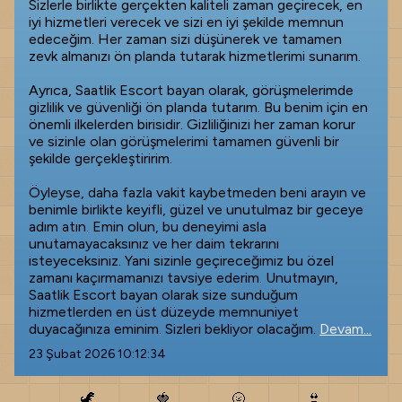
Sizlerle birlikte gerçekten kaliteli zaman geçirecek, en
iyi hizmetleri verecek ve sizi en iyi şekilde memnun
edeceğim. Her zaman sizi düşünerek ve tamamen
zevk almanızı ön planda tutarak hizmetlerimi sunarım.
Ayrıca, Saatlik Escort bayan olarak, görüşmelerimde
gizlilik ve güvenliği ön planda tutarım. Bu benim için en
önemli ilkelerden birisidir. Gizliliğinizi her zaman korur
ve sizinle olan görüşmelerimi tamamen güvenli bir
şekilde gerçekleştiririm.
Öyleyse, daha fazla vakit kaybetmeden beni arayın ve
benimle birlikte keyifli, güzel ve unutulmaz bir geceye
adım atın. Emin olun, bu deneyimi asla
unutamayacaksınız ve her daim tekrarını
isteyeceksiniz. Yani sizinle geçireceğimiz bu özel
zamanı kaçırmamanızı tavsiye ederim. Unutmayın,
Saatlik Escort bayan olarak size sunduğum
hizmetlerden en üst düzeyde memnuniyet
duyacağınıza eminim. Sizleri bekliyor olacağım.
Devam...
23 Şubat 2026 10:12:34
🦖
🍓
🌝
👙