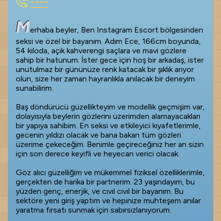
----
M
erhaba beyler, Ben Instagram Escort bölgesinden
seksi ve özel bir bayanım. Adım Ece, 166cm boyunda,
54 kiloda, açık kahverengi saçlara ve mavi gözlere
sahip bir hatunum. İster gece için hoş bir arkadaş, ister
unutulmaz bir gününüze renk katacak bir şıklık arıyor
olun, size her zaman hayranlıkla anılacak bir deneyim
sunabilirim.
Baş döndürücü güzellikteyim ve modellik geçmişim var,
dolayısıyla beylerin gözlerini üzerimden alamayacakları
bir yapıya sahibim. En seksi ve etkileyici kıyafetlerimle,
gecenin yıldızı olacak ve bana bakan tüm gözleri
üzerime çekeceğim. Benimle geçireceğiniz her an sizin
için son derece keyifli ve heyecan verici olacak.
Göz alıcı güzelliğim ve mükemmel fiziksel özelliklerimle,
gerçekten de harika bir partnerim. 23 yaşındayım, bu
yüzden genç, enerjik, ve cıvıl cıvıl bir bayanım. Bu
sektöre yeni giriş yaptım ve hepinize muhteşem anılar
yaratma fırsatı sunmak için sabırsızlanıyorum.