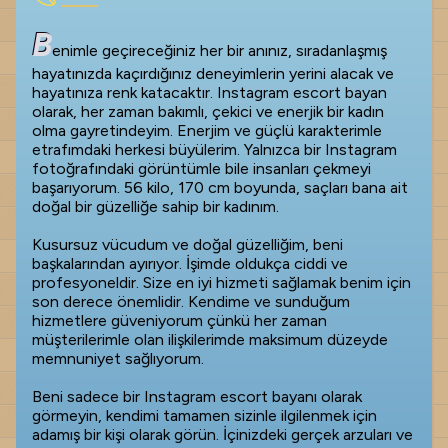
B
enimle geçireceğiniz her bir anınız, sıradanlaşmış
hayatınızda kaçırdığınız deneyimlerin yerini alacak ve
hayatınıza renk katacaktır. Instagram escort bayan
olarak, her zaman bakımlı, çekici ve enerjik bir kadın
olma gayretindeyim. Enerjim ve güçlü karakterimle
etrafımdaki herkesi büyülerim. Yalnızca bir Instagram
fotoğrafındaki görüntümle bile insanları çekmeyi
başarıyorum. 56 kilo, 170 cm boyunda, saçları bana ait
doğal bir güzelliğe sahip bir kadınım.
Kusursuz vücudum ve doğal güzelliğim, beni
başkalarından ayırıyor. İşimde oldukça ciddi ve
profesyoneldir. Size en iyi hizmeti sağlamak benim için
son derece önemlidir. Kendime ve sunduğum
hizmetlere güveniyorum çünkü her zaman
müşterilerimle olan ilişkilerimde maksimum düzeyde
memnuniyet sağlıyorum.
Beni sadece bir Instagram escort bayanı olarak
görmeyin, kendimi tamamen sizinle ilgilenmek için
adamış bir kişi olarak görün. İçinizdeki gerçek arzuları ve