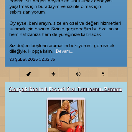
ederim. Siz değerli beylere en unutulmaz deneyimi
yaşatmak için buradayım ve sizinle olmak için
sabırsızlanıyorum.
Öyleyse, beni arayın, size en özel ve değerli hizmetleri
sunmak için hazırım. Sizinle geçireceğim bu özel anlar,
hem hafızanıza hem de yüreğinize kazınacak.
Siz değerli beylerin aramasını bekliyorum, görüşmek
dileğiyle. Hoşça kalın...
Devam...
23 Şubat 2026 02:32:35
🦖
🍓
🌝
👙
Gerçek Resimli Escort Kızı Tanımanın Zamanı