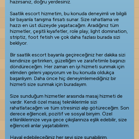
hazırsanız, doğru yerdesiniz.
Saatlik escort hizmetim, bu konuda deneyimli ve bilgili
bir bayanla tanışma fırsatı sunar. Size rahatlama ve
hazzı en üst düzeyde yaşatacağım. Aradığınız tüm
hizmetler, çeşitli kıyafetler, role play, light domination,
striptiz, foot fetish ve çok daha fazlası burada sizi
bekliyor.
Bir saatlik escort bayanla geçireceğiniz her dakika sizi
kendinize getirirken, güzelliğim ve zarafetimle başınızı
döndüreceğim. Her zaman en iyi hizmeti sunmak için
elimden geleni yapıyorum ve bu konuda oldukça
başarılıyım. Daha önce hiç deneyimlemediğiniz bir
hizmeti size sunmak için buradayım.
Size sunduğum hizmetler arasında masaj hizmeti de
vardır. Kendi özel masaj tekniklerimle sizi
rahatlatacağım ve tüm stresinizi alıp götüreceğim. Son
derece eğlenceli, pozitif ve sosyal biriyim. Özel
etkinliklerinize veya gece çıkışlarınıza eşlik edebilir, size
eğlenceli anlar yaşatabilirim.
Hayal edebileceğiniz her şeyi size sunabilirim.