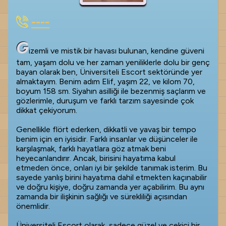
----
G
izemli ve mistik bir havası bulunan, kendine güveni
tam, yaşam dolu ve her zaman yeniliklerle dolu bir genç
bayan olarak ben, Üniversiteli Escort sektöründe yer
almaktayım. Benim adım Elif, yaşım 22, ve kilom 70,
boyum 158 sm. Siyahın asilliği ile bezenmiş saçlarım ve
gözlerimle, duruşum ve farklı tarzım sayesinde çok
dikkat çekiyorum.
Genellikle flört ederken, dikkatli ve yavaş bir tempo
benim için en iyisidir. Farklı insanlar ve düşünceler ile
karşılaşmak, farklı hayatlara göz atmak beni
heyecanlandırır. Ancak, birisini hayatıma kabul
etmeden önce, onları iyi bir şekilde tanımak isterim. Bu
sayede yanlış birini hayatıma dahil etmekten kaçınabilir
ve doğru kişiye, doğru zamanda yer açabilirim. Bu aynı
zamanda bir ilişkinin sağlığı ve sürekliliği açısından
önemlidir.
Üniversiteli Escort olarak, sadece güzel ve çekici bir