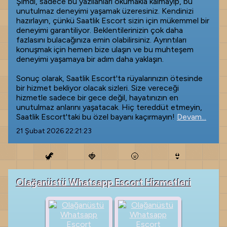
Şimdi, sadece bu yazılanları okumakla kalmayıp, bu
unutulmaz deneyimi yaşamak üzeresiniz. Kendinizi
hazırlayın, çünkü Saatlik Escort sizin için mükemmel bir
deneyimi garantiliyor. Beklentilerinizin çok daha
fazlasını bulacağınıza emin olabilirsiniz. Ayrıntıları
konuşmak için hemen bize ulaşın ve bu muhteşem
deneyimi yaşamaya bir adım daha yaklaşın.
Sonuç olarak, Saatlik Escort'ta rüyalarınızın ötesinde
bir hizmet bekliyor olacak sizleri. Size vereceği
hizmetle sadece bir gece değil, hayatınızın en
unutulmaz anlarını yaşatacak. Hiç tereddüt etmeyin,
Saatlik Escort'taki bu özel bayanı kaçırmayın!
Devam...
21 Şubat 2026 22:21:23
🦖
🍓
🌝
👙
Olağanüstü Whatsapp Escort Hizmetleri