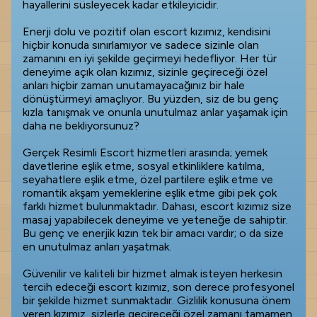
hayallerini süsleyecek kadar etkileyicidir.
Enerji dolu ve pozitif olan escort kızımız, kendisini
hiçbir konuda sınırlamıyor ve sadece sizinle olan
zamanını en iyi şekilde geçirmeyi hedefliyor. Her tür
deneyime açık olan kızımız, sizinle geçireceği özel
anları hiçbir zaman unutamayacağınız bir hale
dönüştürmeyi amaçlıyor. Bu yüzden, siz de bu genç
kızla tanışmak ve onunla unutulmaz anlar yaşamak için
daha ne bekliyorsunuz?
Gerçek Resimli Escort hizmetleri arasında; yemek
davetlerine eşlik etme, sosyal etkinliklere katılma,
seyahatlere eşlik etme, özel partilere eşlik etme ve
romantik akşam yemeklerine eşlik etme gibi pek çok
farklı hizmet bulunmaktadır. Dahası, escort kızımız size
masaj yapabilecek deneyime ve yeteneğe de sahiptir.
Bu genç ve enerjik kızın tek bir amacı vardır; o da size
en unutulmaz anları yaşatmak.
Güvenilir ve kaliteli bir hizmet almak isteyen herkesin
tercih edeceği escort kızımız, son derece profesyonel
bir şekilde hizmet sunmaktadır. Gizlilik konusuna önem
veren kızımız, sizlerle geçireceği özel zamanı tamamen