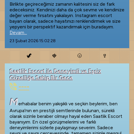
Birlikte geçireceğimiz zamanın kalitesini siz de fark
edeceksiniz. Kendinizi daha da çok sevme ve kendinize
değer verme fırsatını yakalayın. Instagram escort
bayan olarak, sadece hayatınızı renklendirmek ve size
yepyeni bir perspektif kazandırmak için buradayım.
Devam...
23 Şubat 2026 15:02:28
🦖
🍓
🌝
👙
Saatlik Escort ile Deneyimli ve Eşsiz
Güzelliğe Sahip Bir Gece
----
M
erhabalar benim yakışıklı ve seçkin beylerim, ben
Avrupa'nın en prestijli semtlerinde bulunan, sürekli
olarak sizinle beraber olmayı hayal eden Saatlik Escort
bayanıyım. En özel görüşmelerimi ve farklı
deneyimlerimi sizlerle paylaşmayı severim. Sadece
sevgi ve saygı çerçevesinde, tamamen sizinle meşgul