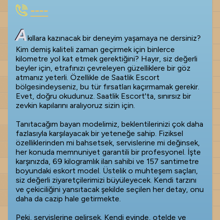
----
A
kıllara kazınacak bir deneyim yaşamaya ne dersiniz?
Kim demiş kaliteli zaman geçirmek için binlerce
kilometre yol kat etmek gerektiğini? Hayır, siz değerli
beyler için, etrafınızı çevreleyen güzelliklere bir göz
atmanız yeterli. Özellikle de Saatlik Escort
bölgesindeyseniz, bu tür fırsatları kaçırmamak gerekir.
Evet, doğru okudunuz. Saatlik Escort'ta, sınırsız bir
zevkin kapılarını aralıyoruz sizin için.
Tanıtacağım bayan modelimiz, beklentilerinizi çok daha
fazlasıyla karşılayacak bir yeteneğe sahip. Fiziksel
özelliklerinden mi bahsetsek, servislerine mi değinsek,
her konuda memnuniyet garantili bir profesyonel. İşte
karşınızda, 69 kilogramlık ilan sahibi ve 157 santimetre
boyundaki eskort model. Üstelik o muhteşem saçları,
siz değerli ziyaretçilerimizi büyüleyecek. Kendi tarzını
ve çekiciliğini yansıtacak şekilde seçilen her detay, onu
daha da cazip hale getirmekte.
Peki, servislerine gelirsek. Kendi evinde, otelde ve