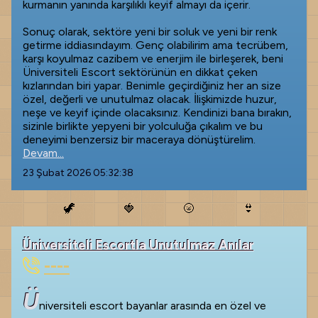
kurmanın yanında karşılıklı keyif almayı da içerir.
Sonuç olarak, sektöre yeni bir soluk ve yeni bir renk
getirme iddiasındayım. Genç olabilirim ama tecrübem,
karşı koyulmaz cazibem ve enerjim ile birleşerek, beni
Üniversiteli Escort sektörünün en dikkat çeken
kızlarından biri yapar. Benimle geçirdiğiniz her an size
özel, değerli ve unutulmaz olacak. İlişkimizde huzur,
neşe ve keyif içinde olacaksınız. Kendinizi bana bırakın,
sizinle birlikte yepyeni bir yolculuğa çıkalım ve bu
deneyimi benzersiz bir maceraya dönüştürelim.
Devam...
23 Şubat 2026 05:32:38
🦖
🍓
🌝
👙
Üniversiteli Escortla Unutulmaz Anılar
----
Ü
niversiteli escort bayanlar arasında en özel ve