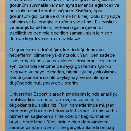
görünüm sunmakla kalmam aynı zamanda eğlenceli ve
unutulmaz bir tecrübe sağlarım. Kişiliğim, tıpkı
görüntüm gibi canlı ve dinamiktir. Enerji dolu bir yapıya
sahibim ve bu enerjiyi etrafıma yansıtırım. Bu coşkulu
ve enerjik karakterim, herkesin ilgisini çeken bir
özelliktir ve benimle geçirilen zamanı, sizin için son
derece keyifli ve unutulmaz kılacak.
Özgüvenim ve doğallığım, kendi değerlerimi ve
hedeflerimi bilmeme yardımcı olur. Yani, ben sadece
sizin ihtiyaçlarınızı ve isteklerinizi düşünmekle kalmam,
aynı zamanda kendime de saygı gösteririm. Çünkü
özgüven ve saygı olmadan, hiçbir ilişki başarılı olamaz.
Kendi çıkarlarımı sizinle paylaşmayı ve sizinle aynı
düşüncede buluşmayı çok isterim.
Üniversiteli Escort olarak hizmetlerim içinde anal ilişki,
oral ilişki, kucak dansı, fantezi, masaj ve daha
birçoklarını bulabilirsiniz. Tüm hizmetlerimde müşteri
memnuniyetini en üst düzeyde tutmak isterim ve bu
hizmetleri sağlarken sizinle özel bir bağ kurmak en
büyük hedefimdir. Yani, sizinle olan deneyimlerim,
sadece bir işten öte, sizinle gerçek anlamda bir bağ